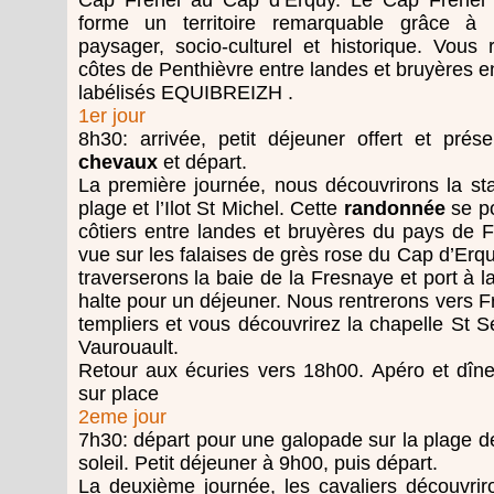
Cap Fréhel au Cap d’Erquy. Le Cap Fréhel 
forme un territoire remarquable grâce à l
paysager, socio-culturel et historique. Vous
côtes de Penthièvre entre landes et bruyères 
labélisés EQUIBREIZH .
1er jour
8h30: arrivée, petit déjeuner offert et prés
chevaux
et départ.
La première journée, nous découvrirons la st
plage et l’Ilot St Michel. Cette
randonnée
se po
côtiers entre landes et bruyères du pays de 
vue sur les falaises de grès rose du Cap d’Erq
traverserons la baie de la Fresnaye et port à 
halte pour un déjeuner. Nous rentrerons vers F
templiers et vous découvrirez la chapelle St S
Vaurouault.
Retour aux écuries vers 18h00. Apéro et dîne
sur place
2eme jour
7h30: départ pour une galopade sur la plage de
soleil. Petit déjeuner à 9h00, puis départ.
La deuxième journée, les cavaliers découvrir