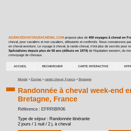
AGENCEDUVOYAGEACHEVAL.COM
propose plus de
400 voyages à cheval en Fr
cheval, pour cavaliers et non cavaliers, débutants et confirmés. Nous connaissons par
en cheval aventure. Le voyage à cheval, la rando cheval, n'ont plus de secrets pour n
Spécialistes depuis plus de 50 ans (débuts en 1974)
de l'équitation western, du m
convoyage de chevaux.
ACCUEIL
RECHERCHER
CARTE INTERACTIVE
OFF
Monde
>
Europe
>
rando cheval, France
>
Bretagne
Randonnée à cheval week-end en
Bretagne, France
Référence : EFRRIBR06
Type de séjour : Randonnée itinérante
2 jours / 1 nuit / 2 j. à cheval