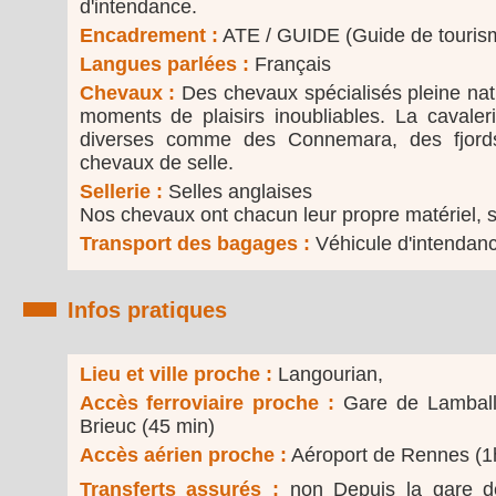
d'intendance.
Encadrement :
ATE / GUIDE (Guide de touris
Langues parlées :
Français
Chevaux :
Des chevaux spécialisés pleine nat
moments de plaisirs inoubliables. La caval
diverses comme des Connemara, des fjords
chevaux de selle.
Sellerie :
Selles anglaises
Nos chevaux ont chacun leur propre matériel, s
Transport des bagages :
Véhicule d'intendan
Infos pratiques
Lieu et ville proche :
Langourian,
Accès ferroviaire proche :
Gare de Lamball
Brieuc (45 min)
Accès aérien proche :
Aéroport de Rennes (1
Transferts assurés :
non Depuis la gare de