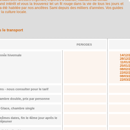
d intérêt et vous la trouverez tel un fil rouge dans la vie de tous les jours et
n a été habitée par nos ancêtres Sami depuis des milliers d'années. Vos guides
la culture locale.
s le transport
PERIODES
née hivernale
14/12/
28/12/
11/01/
25/01/
08/02/
22/02/
08/03/
22/03/
ns - nous consulter pour le tarif
chambre double, prix par personne
e Glace, chambre single
êmes dates, fin le 4ème jour après le
déjeuner