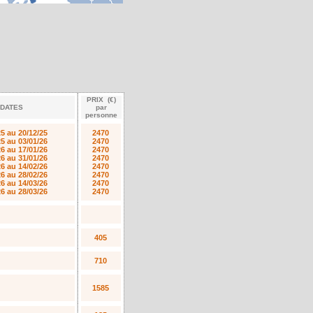
PRIX (€)
DATES
par
personne
25 au 20/12/25
2470
25 au 03/01/26
2470
26 au 17/01/26
2470
26 au 31/01/26
2470
26 au 14/02/26
2470
26 au 28/02/26
2470
26 au 14/03/26
2470
26 au 28/03/26
2470
405
710
1585