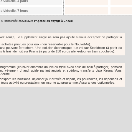
ividuelle, 4 jours
ividuelle, 7 jours
é. © Randonnée cheval avec
l'Agence du Voyage à Cheval
vez seul(e), le supplément single ne sera pas ajouté si vous acceptez de partager la
es activités prévues pour eux (non réservable pour le Nouvel An).
iruna peuvent être chers. Une solution économique : un vol sur Stockholm (à partir de
 le train de nuit sur Kiruna (à partir de 150 euros aller-retour en train couchette).
programme (en hiver chambre double ou triple avec salle de bain à partager) pension
t, vêtement chaud, guide parlant anglais et suédois, transferts de/à Kiruna. Vous
a ferme.
ransport, les boissons, déjeuner jour arrivée et départ, les pourboires, les dépenses et
toute activité ou prestation non inscrite au programme. Assurances optionnelles.