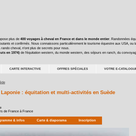
pose plus de
400 voyages à cheval en France et dans le monde entier
. Randonnées éque
ébutants et confirmés. Nous connaissons particulièrement le tourisme équestre aux USA, ou l
 rando cheval, n'ont plus de secrets pour nous.
buts en 1974)
de l'équitation western, du monde western, des séjours en ranch, du convoyag
CARTE INTERACTIVE
OFFRES SPÉCIALES
VOTRE E-CATALOGU
uède
Laponie : équitation et multi-activités en Suède
e
jours de France à France
gramme & infos
Carte & diaporama
Inscription