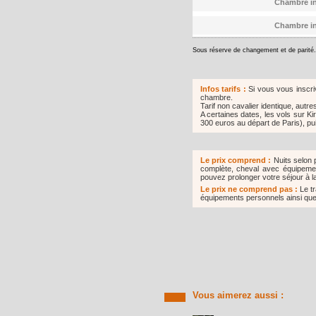
Chambre ind
Chambre ind
Sous réserve de changement et de parit
Infos tarifs :
Si vous vous inscri
chambre.
Tarif non cavalier identique, autr
A certaines dates, les vols sur K
300 euros au départ de Paris), puis
Le prix comprend :
Nuits selon 
complète, cheval avec équipemen
pouvez prolonger votre séjour à l
Le prix ne comprend pas :
Le t
équipements personnels ainsi que 
Vous aimerez aussi :