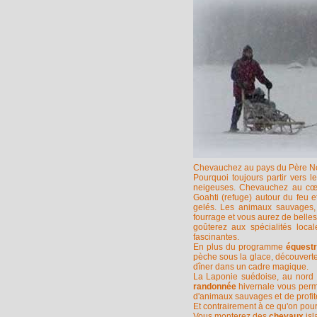
Chevauchez au pays du Père Noë
Pourquoi toujours partir vers 
neigeuses. Chevauchez au cœu
Goahti (refuge) autour du feu 
gelés. Les animaux sauvages, 
fourrage et vous aurez de belles
goûterez aux spécialités local
fascinantes.
En plus du programme
équest
pèche sous la glace, découverte
dîner dans un cadre magique.
La Laponie suédoise, au nord d
randonnée
hivernale vous perm
d'animaux sauvages et de profit
Et contrairement à ce qu'on pourr
Vous monterez des
chevaux
isl