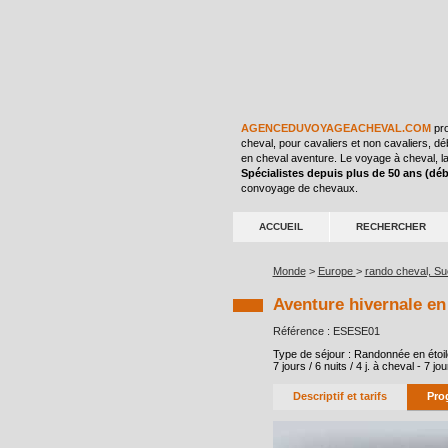
AGENCEDUVOYAGEACHEVAL.COM
pro
cheval, pour cavaliers et non cavaliers, d
en cheval aventure. Le voyage à cheval, la
Spécialistes depuis plus de 50 ans (dé
convoyage de chevaux.
ACCUEIL
RECHERCHER
Monde
>
Europe
>
rando cheval, S
Aventure hivernale en 
Référence : ESESE01
Type de séjour : Randonnée en étoil
7 jours / 6 nuits / 4 j. à cheval - 7 
Descriptif et tarifs
Pro