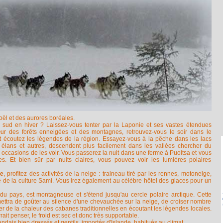
l et des aurores boréales.
le sud en hiver ? Laissez-vous tenter par la Laponie et ses vastes étendues
r des forêts enneigées et des montagnes, retrouvez-vous le soir dans le
et écoutez les légendes de la région. Essayez-vous à la pêche dans les lacs
élans et autres, descendent plus facilement dans les vallées chercher du
 occasions de les voir. Vous passerez la nuit dans une ferme à Puoltsa et vous
es. Et bien sûr par nuits claires, vous pouvez voir les lumières polaires
re
, profitez des activités de la neige : traineau tiré par les rennes, motoneige,
 de la culture Sami. Vous irez également au célèbre hôtel des glaces pour un
u pays, est montagneuse et s'étend jusqu'au cercle polaire arctique. Cette
ettra de goûter au silence d'une chevauchée sur la neige, de croiser nombre
er de la chaleur des cabanes traditionnelles en écoutant les légendes locales.
ait penser, le froid est sec et donc très supportable.
andais bien dressés et gentils, importés d'Islande, habitués au climat.