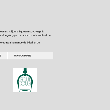
stres, séjours équestres, voyage à
a Mongolie, que ce soit en mode routard ou
e et transhumance de bétail et du
E
MON COMPTE