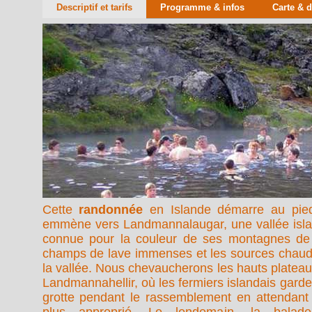
Descriptif et tarifs
Programme & infos
Carte & 
Cette
randonnée
en Islande démarre au pie
emmène vers Landmannalaugar, une vallée isla
connue pour la couleur de ses montagnes de r
champs de lave immenses et les sources chaud
la vallée. Nous chevaucherons les hauts plateaux
Landmannahellir, où les fermiers islandais gard
grotte pendant le rassemblement en attendant 