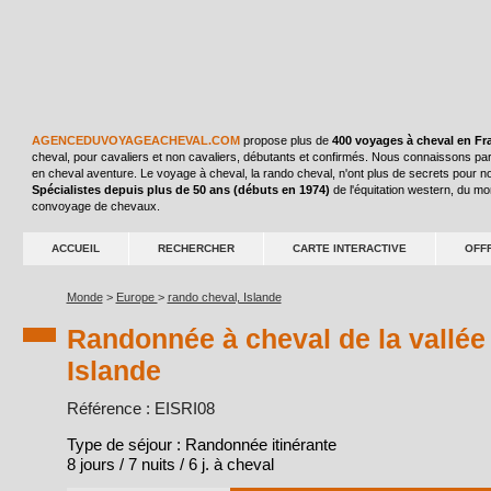
AGENCEDUVOYAGEACHEVAL.COM
propose plus de
400 voyages à cheval en Fr
cheval, pour cavaliers et non cavaliers, débutants et confirmés. Nous connaissons par
en cheval aventure. Le voyage à cheval, la rando cheval, n'ont plus de secrets pour n
Spécialistes depuis plus de 50 ans (débuts en 1974)
de l'équitation western, du m
convoyage de chevaux.
ACCUEIL
RECHERCHER
CARTE INTERACTIVE
OFF
Monde
>
Europe
>
rando cheval, Islande
Randonnée à cheval de la vallé
Islande
Référence : EISRI08
Type de séjour : Randonnée itinérante
8 jours / 7 nuits / 6 j. à cheval